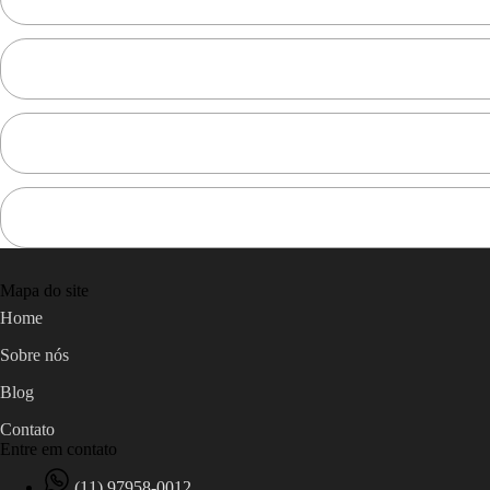
Mapa do site
Home
Sobre nós
Blog
Contato
Entre em contato
(11) 97958-0012