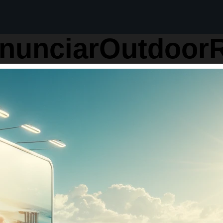
AnunciarOutdoorR