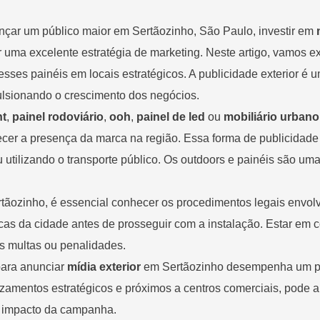
çar um público maior em Sertãozinho, São Paulo, investir em
 uma excelente estratégia de marketing. Neste artigo, vamos e
ses painéis em locais estratégicos. A publicidade exterior é u
lsionando o crescimento dos negócios.
ht
,
painel rodoviário
,
ooh
,
painel de led
ou
mobiliário urbano
er a presença da marca na região. Essa forma de publicidade é
u utilizando o transporte público. Os outdoors e painéis são u
ãozinho, é essencial conhecer os procedimentos legais envolv
íficas da cidade antes de prosseguir com a instalação. Estar e
s multas ou penalidades.
ara anunciar
mídia exterior
em Sertãozinho desempenha um pape
amentos estratégicos e próximos a centros comerciais, pode au
o impacto da campanha.