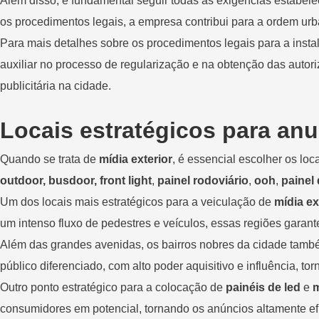
Além disso, é fundamental seguir todas as exigências estabele
os procedimentos legais, a empresa contribui para a ordem urba
Para mais detalhes sobre os procedimentos legais para a inst
auxiliar no processo de regularização e na obtenção das autor
publicitária na cidade.
Locais estratégicos para an
Quando se trata de
mídia exterior
, é essencial escolher os lo
outdoor, busdoor, front light
,
painel rodoviário
,
ooh
,
painel 
Um dos locais mais estratégicos para a veiculação de
mídia ex
um intenso fluxo de pedestres e veículos, essas regiões garant
Além das grandes avenidas, os bairros nobres da cidade tamb
público diferenciado, com alto poder aquisitivo e influência,
Outro ponto estratégico para a colocação de
painéis de led
e
m
consumidores em potencial, tornando os anúncios altamente ef