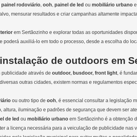
,
painel rodoviário
,
ooh
,
painel de led
ou
mobiliário urbano
e
-alvo, mensurar resultados e criar campanhas altamente impacta
terior
em Sertãozinho e explorar todas as oportunidades dispo
 poderá auxiliá-lo em todo o processo, desde a escolha do loc
 instalação de outdoors em S
m publicidade através de
outdoor, busdoor, front light
, é fund
versas outras cidades, existem normas e regulamentos específ
iário
ou outro tipo de
ooh
, é essencial consultar a legislaçã
 altura, iluminação e padrões de segurança que devem ser aten
el de led
ou
mobiliário urbano
em Sertãozinho é a obtenção d
obter a licença necessária para a veiculação de publicidade nas 