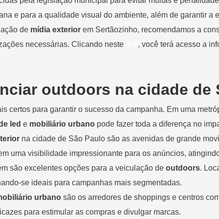
cidas pela legislação municipal para evitar multas e penalida
na e para a qualidade visual do ambiente, além de garantir a e
alação de
mídia exterior
em Sertãozinho, recomendamos a consul
izações necessárias. Clicando neste
link
, você terá acesso a i
unciar outdoors na cidade de
cais certos para garantir o sucesso da campanha. Em uma metró
de led
e
mobiliário urbano
pode fazer toda a diferença no im
terior
na cidade de São Paulo são as avenidas de grande movi
em uma visibilidade impressionante para os anúncios, atingindo
ém são excelentes opções para a veiculação de
outdoors
. Loc
 tornando-se ideais para campanhas mais segmentadas.
obiliário urbano
são os arredores de shoppings e centros co
icazes para estimular as compras e divulgar marcas.