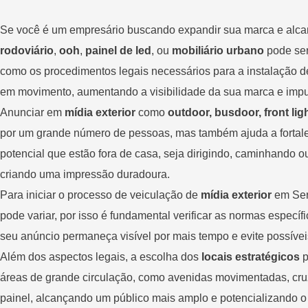
Se você é um empresário buscando expandir sua marca e alcan
rodoviário
,
ooh
,
painel de led
, ou
mobiliário urbano
pode ser
como os procedimentos legais necessários para a instalação des
em movimento, aumentando a visibilidade da sua marca e impu
Anunciar em
mídia exterior
como
outdoor, busdoor, front lig
por um grande número de pessoas, mas também ajuda a fortalec
potencial que estão fora de casa, seja dirigindo, caminhando o
criando uma impressão duradoura.
Para iniciar o processo de veiculação de
mídia exterior
em Sert
pode variar, por isso é fundamental verificar as normas espec
seu anúncio permaneça visível por mais tempo e evite possívei
Além dos aspectos legais, a escolha dos
locais estratégicos
p
áreas de grande circulação, como avenidas movimentadas, cruz
painel, alcançando um público mais amplo e potencializando 