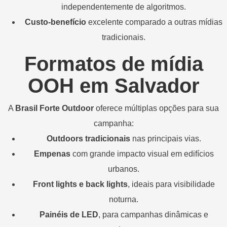
independentemente
de
algoritmos.
Custo-
benefício
excelente
comparado
a
outras
mídias
tradicionais.
Formatos
de
mídia
OOH
em
Salvador
A
Brasil
Forte
Outdoor
oferece
múltiplas
opções
para
sua
campanha:
Outdoors
tradicionais
nas
principais
vias.
Empenas
com
grande
impacto
visual
em
edifícios
urbanos.
Front
lights
e
back
lights
,
ideais
para
visibilidade
noturna.
Painéis
de
LED
,
para
campanhas
dinâmicas
e