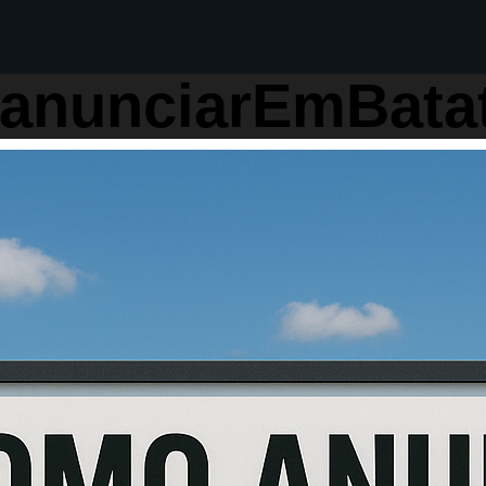
#anunciarEmBata