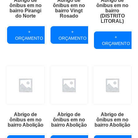
Abrigo de
Abrigo de
Abrigo de
ônibus em no
ônibus em no
ônibus em no
bairro Pirangi
bairro Vingt
bairro
do Norte
Rosado
(DISTRITO
LITORAL)
+
+
+
ORÇAMENTO
ORÇAMENTO
ORÇAMENTO
Abrigo de
Abrigo de
Abrigo de
ônibus em no
ônibus em no
ônibus em no
bairro Abolição
bairro Abolição
bairro Abolição